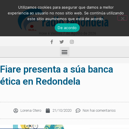
Utilizamos cookies para asegurar que damos a mellor
experiencia ao usuario no noso sitio web. Se continúa utilizando
este sitio asumiremos que está de acordo.
De acordo
Hoxe é Venres 7 de Agosto de 2026
Fiare presenta a súa banca
ética en Redondela
Lorena Otero
21/10/2020
Non hai comentarios