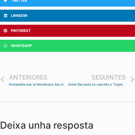
TWITTER
LINKEDIN
PINTEREST
WHATSAPP
ANTERIORES
SEGUINTES
Redondela non se beneficiará das rebaixas da PassVigo tras rexeitar o TSXG o recurso presentado polo Concello
Javier Bas insta ao concello a “esgotar as vías legais” para que os redondeláns poidan acceder a PassVigo
Deixa unha resposta