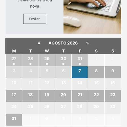
nova
Enviar
«
»
AGOSTO 2026
M
T
W
T
F
S
S
27
28
29
30
31
1
2
3
4
5
6
7
8
9
10
11
12
13
14
15
16
17
18
19
20
21
22
23
24
25
26
27
28
29
30
31
1
2
3
4
5
6