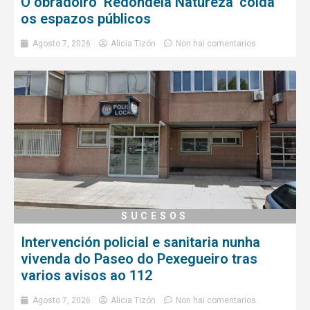
O obradoiro ‘Redondela Natureza’ coida
os espazos públicos
Agosto 7, 2026
Alicia Tizón
Non hai comentarios
SUCESOS
Intervención policial e sanitaria nunha
vivenda do Paseo do Pexegueiro tras
varios avisos ao 112
Agosto 7, 2026
Alicia Tizón
Non hai comentarios