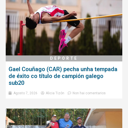
DEPORTE
Gael Couñago (CAR) pecha unha tempada
de éxito co título de campión galego
sub20
Agosto 7, 2026
Alicia Tizón
Non hai comentarios