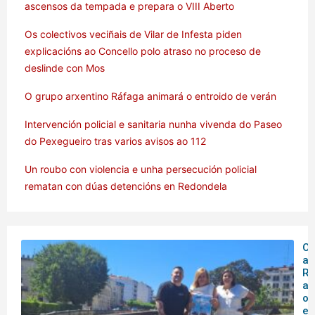
ascensos da tempada e prepara o VIII Aberto
Os colectivos veciñais de Vilar de Infesta piden
explicacións ao Concello polo atraso no proceso de
deslinde con Mos
O grupo arxentino Ráfaga animará o entroido de verán
Intervención policial e sanitaria nunha vivenda do Paseo
do Pexegueiro tras varios avisos ao 112
Un roubo con violencia e unha persecución policial
rematan con dúas detencións en Redondela
O 
ar
Rá
an
o
en