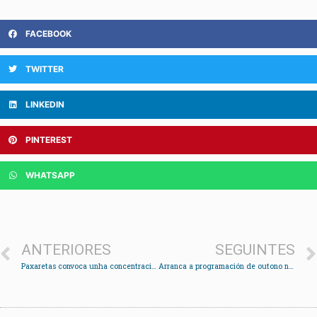
FACEBOOK
TWITTER
LINKEDIN
PINTEREST
WHATSAPP
ANTERIORES
SEGUINTES
Paxaretas convoca unha concentración en repulsa polo asasinato dunha muller en O Barco
Arranca a programación de outono na Biblioteca de Chapela co contacontos “Levántate Xan!”