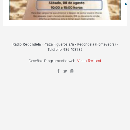
s
Radio Redondela
• Praza Figueroa s/n • Redondela (Pontevedra) •
Teléfono: 986 408139
Deseño e Programación web:
VisualTec Host