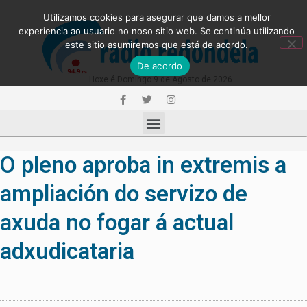
Utilizamos cookies para asegurar que damos a mellor
experiencia ao usuario no noso sitio web. Se continúa utilizando
este sitio asumiremos que está de acordo.
De acordo
Hoxe é Domingo 9 de Agosto de 2026
O pleno aproba in extremis a
ampliación do servizo de
axuda no fogar á actual
adxudicataria