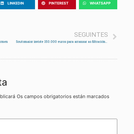
LINKEDIN
PINTEREST
WHATSAPP
SEGUINTES
armen
Soutomaior inviste 150.000 euros para arranxar as filtracións de auga no pavilón de A Montesiña
ta
blicará
Os campos obrigatorios están marcados