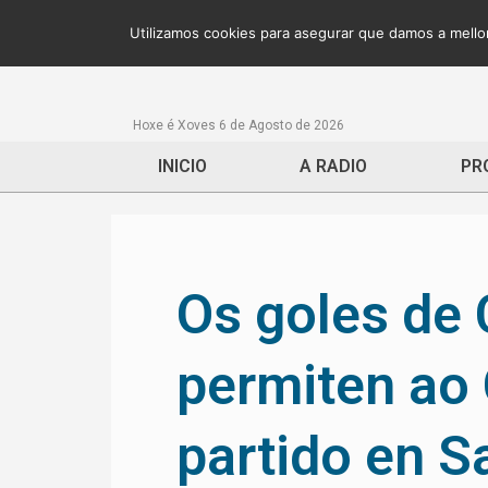
Utilizamos cookies para asegurar que damos a mellor
Hoxe é Xoves 6 de Agosto de 2026
INICIO
A RADIO
PR
Os goles de 
permiten ao
partido en S