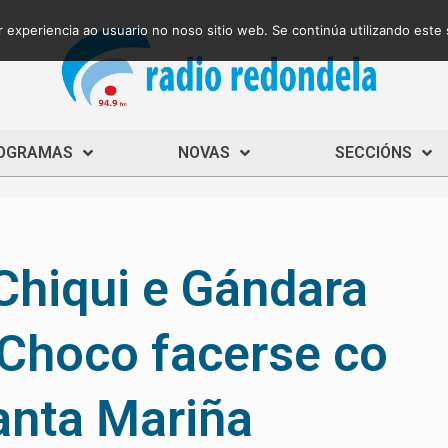
 experiencia ao usuario no noso sitio web. Se continúa utilizando este
OGRAMAS
NOVAS
SECCIÓNS
Chiqui e Gándara
 Choco facerse co
anta Mariña