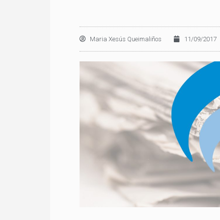
Maria Xesús Queimaliños
11/09/2017