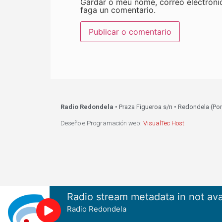
Gardar o meu nome, correo electróni
faga un comentario.
Radio Redondela
• Praza Figueroa s/n • Redondela (Po
Deseño e Programación web:
VisualTec Host
Radio stream metadata in not ava
Radio Redondela