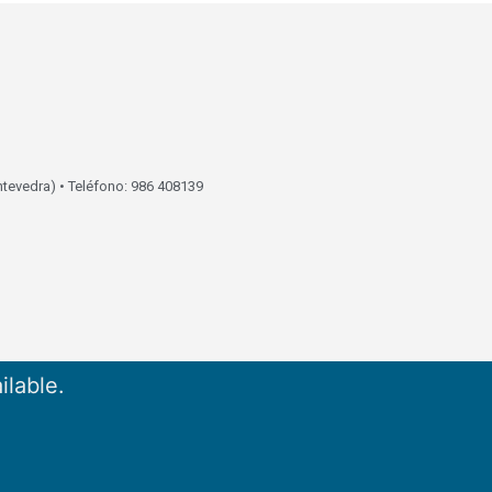
ntevedra) • Teléfono: 986 408139
ilable.