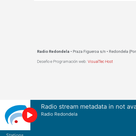
Radio Redondela
• Praza Figueroa s/n • Redondela (Po
Deseño e Programación web:
VisualTec Host
Radio stream metadata in not ava
Radio Redondela
Stations