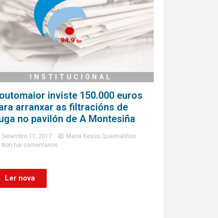
INSTITUCIONAL
outomaior inviste 150.000 euros
ara arranxar as filtracións de
uga no pavilón de A Montesiña
Setembro 11, 2017
Maria Xesús Queimaliños
Non hai comentarios
Ler nova