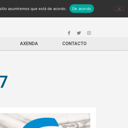
 sitio asumiremos que está de acordo.
De acordo
AXENDA
CONTACTO
7