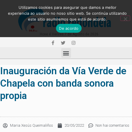
Utilizamos cookies para asegurar que damos a mellor
experiencia ao usuario no noso sitio web. Se continúa utilizando
este sitio asumiremos que está de acordo.
De acordo
Hoxe é Venres 7 de Agosto de 2026
Inauguración da Vía Verde de
Chapela con banda sonora
propia
Maria Xesús Queimaliños
20/05/2022
Non hai comentarios