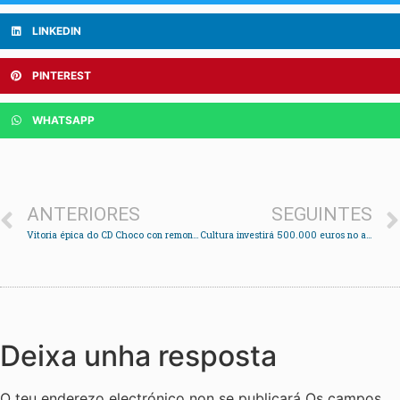
LINKEDIN
PINTEREST
WHATSAPP
ANTERIORES
SEGUINTES
Vitoria épica do CD Choco con remontada ante o Polvorín
Cultura investirá 500.000 euros no acondicionamento de varias edificacións da Illa de San Simón
Deixa unha resposta
O teu enderezo electrónico non se publicará
Os campos