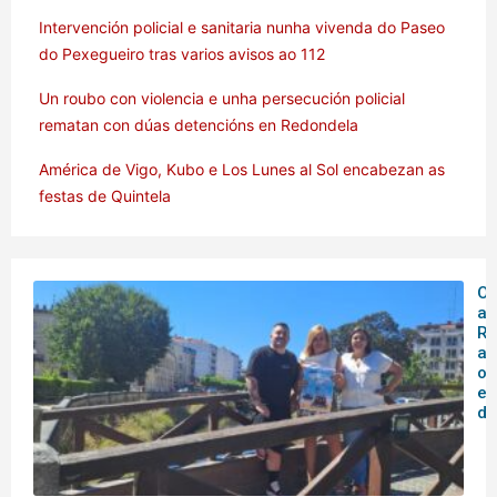
Intervención policial e sanitaria nunha vivenda do Paseo
do Pexegueiro tras varios avisos ao 112
Un roubo con violencia e unha persecución policial
rematan con dúas detencións en Redondela
América de Vigo, Kubo e Los Lunes al Sol encabezan as
festas de Quintela
O 
ar
Rá
an
o
en
de