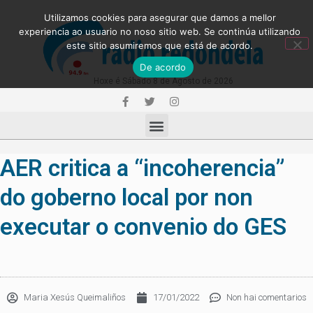
Utilizamos cookies para asegurar que damos a mellor
experiencia ao usuario no noso sitio web. Se continúa utilizando
este sitio asumiremos que está de acordo.
De acordo
Hoxe é Sábado 8 de Agosto de 2026
AER critica a “incoherencia”
do goberno local por non
executar o convenio do GES
Maria Xesús Queimaliños
17/01/2022
Non hai comentarios