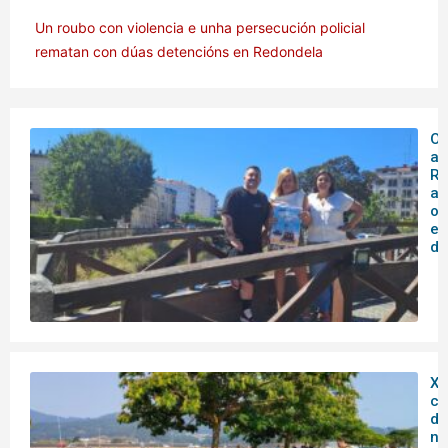
Un roubo con violencia e unha persecución policial
rematan con dúas detencións en Redondela
O 
ar
Rá
an
o
en
de
XX
co
do
no