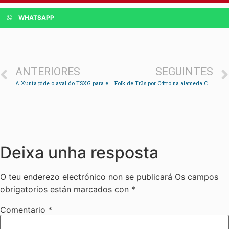
WHATSAPP
ANTERIORES
SEGUINTES
A Xunta pide o aval do TSXG para esixir o certificado Covid na hostalaría 21 días despois
Folk de Tr3s por C4tro na alameda Castelao
Deixa unha resposta
O teu enderezo electrónico non se publicará
Os campos
obrigatorios están marcados con
*
Comentario
*