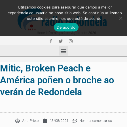
Utilizamos cookies para asegurar que damos a mellor
experiencia ao usuario no noso sitio web. Se continúa utilizando
este sitio asumiremos que está de acordo.
De acordo
Hoxe é Domingo 9 de Agosto de 2026
Mitic, Broken Peach e
América poñen o broche ao
verán de Redondela
Ana Prieto
13/08/2021
Non hai comentarios