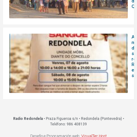
de
Qu
A 
mó
do
sa
re
Re
es
s
Radio Redondela
• Praza Figueroa s/n • Redondela (Pontevedra) •
Teléfono: 986 408139
Deseño e Programación web:
VisualTec Host