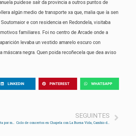
uela puidese saír da provincia a outros puntos de
llera algún medio de transporte xa que, malia que ía sen
 Soutomaior e con residencia en Redondela, visitaba
motivos familiares. Foi no centro de Arcade onde a
aparición levaba un vestido amarelo escuro con
ha máscara negra. Quen poida recoñecela que dea aviso
LINKEDIN
PINTEREST
WHATSAPP
SEGUINTES
O ciclo Susurrande achega ao Meirande música feita por mulleres
Ciclo de concertos en Chapela con La Buena Vida, Cambio de Pola e Kreisi Nait