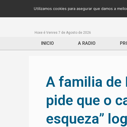
Utilizamos cookies para asegurar que damos a mellor
Hoxe é Venres 7 de Agosto de 2026
INICIO
A RADIO
PR
A familia d
pide que o c
esqueza” lo