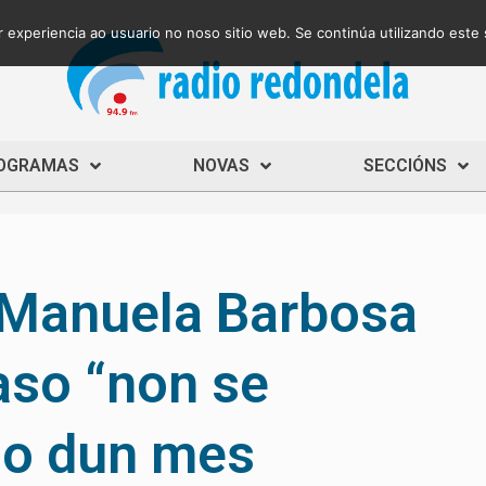
 experiencia ao usuario no noso sitio web. Se continúa utilizando este
OGRAMAS
NOVAS
SECCIÓNS
e Manuela Barbosa
aso “non se
go dun mes