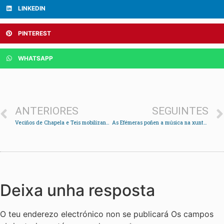
LINKEDIN
PINTEREST
WHATSAPP
ANTERIORES
SEGUINTES
Veciños de Chapela e Teis mobilízanse para esixir a retirada das cabinas de peaxe
As Efémeras poñen a música na xuntanza de socios de Reboreda
Deixa unha resposta
O teu enderezo electrónico non se publicará
Os campos