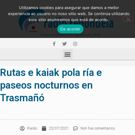
Utilizamos cookies para asegurar que damos a mellor
experiencia ao usuario no noso sitio web. Se continúa utilizando
este sitio asumiremos que está de acordo.
De acordo
Hoxe é Sábado 8 de Agosto de 2026
Rutas e kaiak pola ría e
paseos nocturnos en
Trasmañó
Radio
22/07/2021
Non hai comentarios