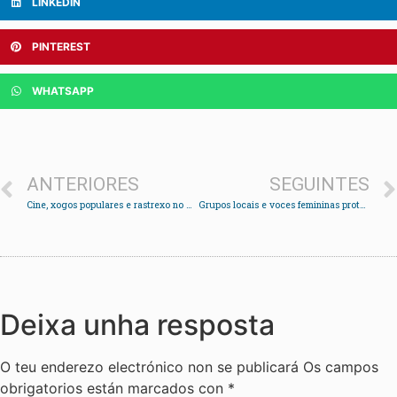
LINKEDIN
PINTEREST
WHATSAPP
ANTERIORES
SEGUINTES
Cine, xogos populares e rastrexo no Viso
Grupos locais e voces femininas protagonizan un verán cultural espallado por cinco escenarios
Deixa unha resposta
O teu enderezo electrónico non se publicará
Os campos
obrigatorios están marcados con
*