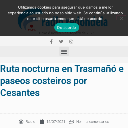
Utilizamos cookies para asegurar que damos a mellor
experiencia ao usuario no noso sitio web. Se continúa utilizando
este sitio asumiremos que está de acordo.
De acordo
Hoxe é Xoves 6 de Agosto de 2026
Ruta nocturna en Trasmañó e
paseos costeiros por
Cesantes
Radio
15/07/2021
Non hai comentarios