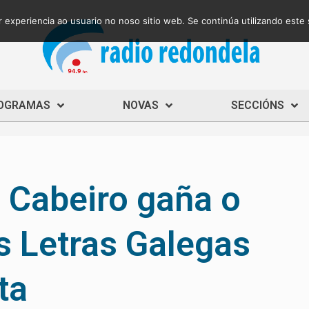
 experiencia ao usuario no noso sitio web. Se continúa utilizando este
OGRAMAS
NOVAS
SECCIÓNS
 Cabeiro gaña o
s Letras Galegas
ta