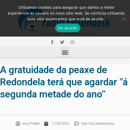
Utilizamos cookies para asegurar que damos a mellor
experiencia ao usuario no noso sitio web. Se continúa utilizando
este sitio asumiremos que está de acordo.
De acordo
Hoxe é Sábado 8 de Agosto de 2026
A gratuidade da peaxe de
Redondela terá que agardar “á
segunda metade do ano”
Ana Prieto
11/03/2021
Non hai comentarios