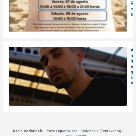
Re
es
s
A
le
hi
en
ga
Es
Vi
Radio Redondela
• Praza Figueroa s/n • Redondela (Pontevedra) •