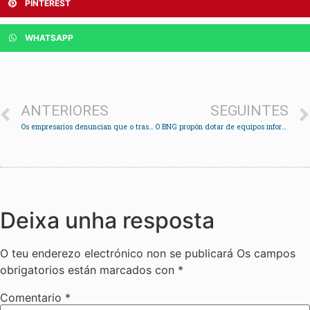
PINTEREST
WHATSAPP
ANTERIORES
SEGUINTES
Os empresarios denuncian que o traslado da feira causa problemas aos comerciantes
O BNG propón dotar de equipos informáticos ás familias desfavorecidas de Soutomaior
Deixa unha resposta
O teu enderezo electrónico non se publicará
Os campos
obrigatorios están marcados con
*
Comentario
*