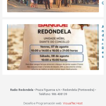
Qu
A 
mó
do
sa
re
Re
es
s
Radio Redondela
• Praza Figueroa s/n • Redondela (Pontevedra) •
Teléfono: 986 408139
Deseño e Programación web:
VisualTec Host