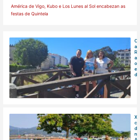
América de Vigo, Kubo e Los Lunes al Sol encabezan as
festas de Quintela
O 
ar
Rá
an
o
en
de
XX
co
do
no
Ar