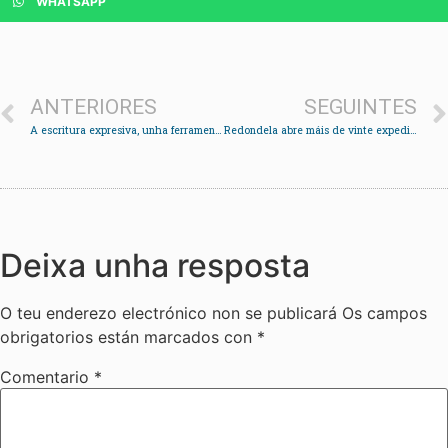
WHATSAPP
ANTERIORES
SEGUINTES
A escritura expresiva, unha ferramenta terapéutica nas Bibliotecas de Redondela
Redondela abre máis de vinte expedientes sancionadores por abandono de vehículos
Deixa unha resposta
O teu enderezo electrónico non se publicará
Os campos
obrigatorios están marcados con
*
Comentario
*