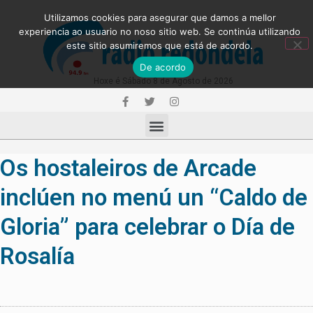
Utilizamos cookies para asegurar que damos a mellor
experiencia ao usuario no noso sitio web. Se continúa utilizando
este sitio asumiremos que está de acordo.
De acordo
Hoxe é Sábado 8 de Agosto de 2026
Os hostaleiros de Arcade
inclúen no menú un “Caldo de
Gloria” para celebrar o Día de
Rosalía