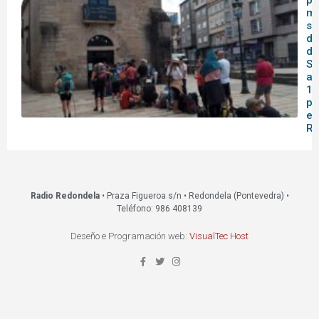
pa
me
se
do
de
Sa
af
14
pa
en
Re
Radio Redondela
• Praza Figueroa s/n • Redondela (Pontevedra) •
Teléfono: 986 408139
Deseño e Programación web:
VisualTec Host