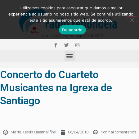
Utilizamos cookies para asegurar que damos a mellor
experiencia ao usuario no noso sitio web. Se continúa utilizando
este sitio asumiremos que está de acordo.
De acordo
Hoxe é Venres 7 de Agosto de 2026
Concerto do Cuarteto
Musicantes na Igrexa de
Santiago
Maria Xesús Queimaliños
06/04/2018
Non hai comentarios