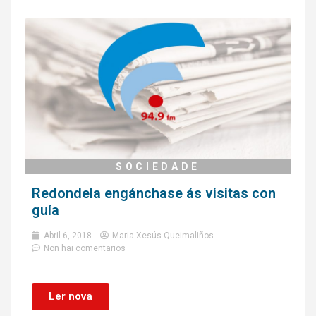
SOCIEDADE
Redondela engánchase ás visitas con
guía
Abril 6, 2018
Maria Xesús Queimaliños
Non hai comentarios
Ler nova