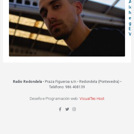
A
le
hi
en
ga
Es
Vi
Radio Redondela
• Praza Figueroa s/n • Redondela (Pontevedra) •
Teléfono: 986 408139
Deseño e Programación web:
VisualTec Host