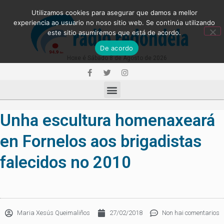
Utilizamos cookies para asegurar que damos a mellor
experiencia ao usuario no noso sitio web. Se continúa utilizando
este sitio asumiremos que está de acordo.
De acordo
Hoxe é Sábado 8 de Agosto de 2026
Unha escultura homenaxeará
en Fornelos aos brigadistas
falecidos no 2010
Maria Xesús Queimaliños
27/02/2018
Non hai comentarios