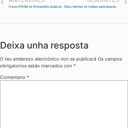
ANTERIORES
SEGUINTES
O novo PXOM de Redondela duplicará a disponibilidade de solo urbano
Unha vintena de traíñas participarán no Memorial Paco Fenosa organizado polo C.R. Chapela
Deixa unha resposta
O teu enderezo electrónico non se publicará
Os campos
obrigatorios están marcados con
*
Comentario
*