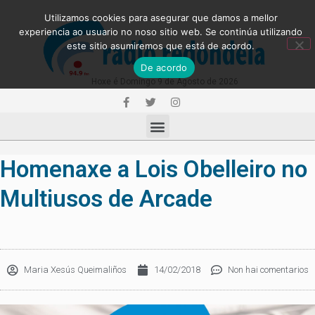
Utilizamos cookies para asegurar que damos a mellor
experiencia ao usuario no noso sitio web. Se continúa utilizando
este sitio asumiremos que está de acordo.
De acordo
Hoxe é Domingo 9 de Agosto de 2026
Homenaxe a Lois Obelleiro no
Multiusos de Arcade
Maria Xesús Queimaliños
14/02/2018
Non hai comentarios