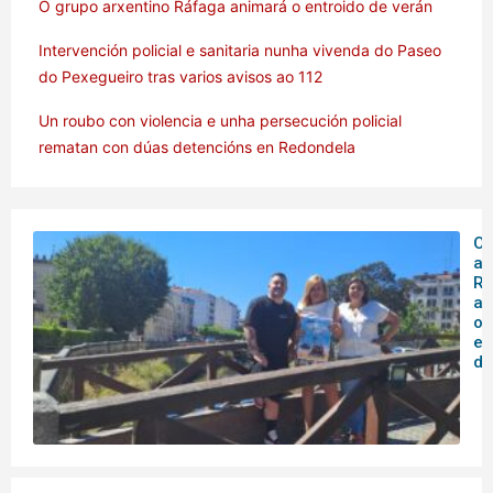
O grupo arxentino Ráfaga animará o entroido de verán
Intervención policial e sanitaria nunha vivenda do Paseo
do Pexegueiro tras varios avisos ao 112
Un roubo con violencia e unha persecución policial
rematan con dúas detencións en Redondela
O 
ar
Rá
an
o
en
de