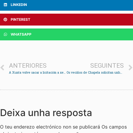
LINKEDIN
PINTEREST
WHATSAPP
ANTERIORES
SEGUINTES
A Xunta volve sacar a licitación a xestión residencial do centro de día de Cesantes
Os veciños de Chapela solicitan unha reunión con Abel Caballero para abordar o tema do Vitrasa
Deixa unha resposta
O teu enderezo electrónico non se publicará
Os campos