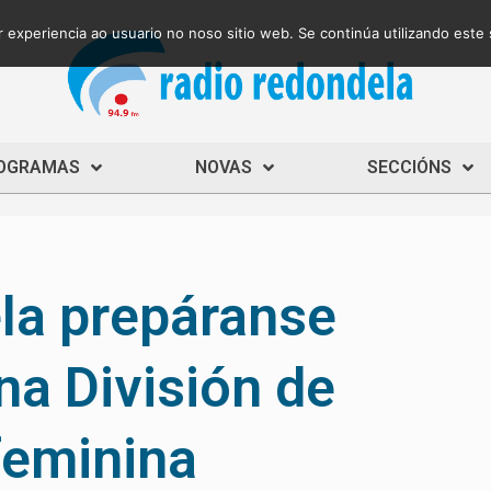
 experiencia ao usuario no noso sitio web. Se continúa utilizando este
OGRAMAS
NOVAS
SECCIÓNS
la prepáranse
na División de
feminina