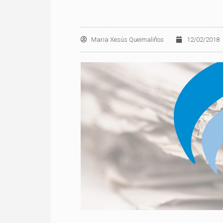
Maria Xesús Queimaliños
12/02/2018