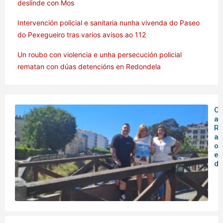
deslinde con Mos
Intervención policial e sanitaria nunha vivenda do Paseo
do Pexegueiro tras varios avisos ao 112
Un roubo con violencia e unha persecución policial
rematan con dúas detencións en Redondela
O 
ar
Rá
an
o
en
de