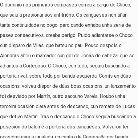
O dominio nos primeiros compases correu a cargo do Choco,
que saiu a presionar aos anfitrións. Os cangueses non tiñan
tanta continuidade no xogo, pero cando enfiaba unha serie de
pases consecutivos, creaba perigo. Puido adiantarse o Choco
cun disparo de Vilas, que bateu no pau. Pouco despois o
Alondras abriu o marcador cun gol de Jonás de cabeza, que se
adiantou a Cortegoso. O Choco, con todo, seguiu buscando a
portería rival, sobre todo por banda esquerda. Comís en dúas
ocasións, volveu dispor de dúas boas ocasións, un lanzamento
foi desviado por Martín, outro sacouno Varela. Houbo unha
terceira ocasión clara antes do descanso, cun remate de Lucas
que detivo Martín. Tras o descanso o Choco seguía buscando a
posesión do balón e a portería dos cangueses. Volveron ter
ocasións para a igualada: un centro de Comesaña por banda