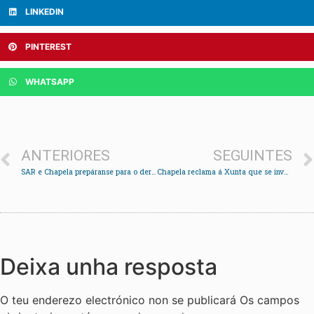
LINKEDIN
PINTEREST
WHATSAPP
ANTERIORES
SEGUINTES
SAR e Chapela prepáranse para o derbi na División de honra prata feminina
Chapela reclama á Xunta que se involucre no pago das bonificacións do Vitrasa
Deixa unha resposta
O teu enderezo electrónico non se publicará
Os campos