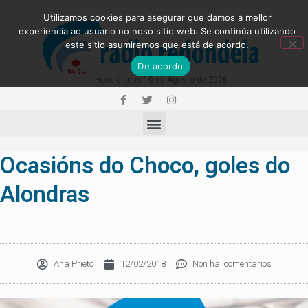
Utilizamos cookies para asegurar que damos a mellor
experiencia ao usuario no noso sitio web. Se continúa utilizando
este sitio asumiremos que está de acordo.
De acordo
Hoxe é Luns 10 de Agosto de 2026
Ocasións do Choco, goles do
Alondras
Ana Prieto
12/02/2018
Non hai comentarios