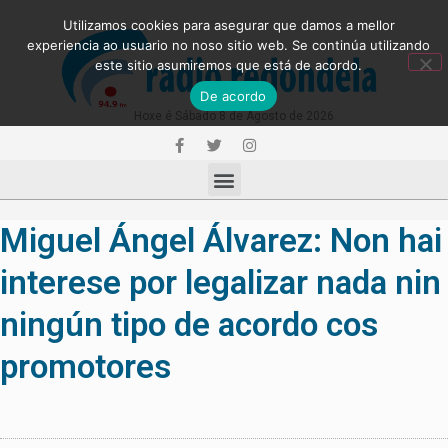
Utilizamos cookies para asegurar que damos a mellor
experiencia ao usuario no noso sitio web. Se continúa utilizando
este sitio asumiremos que está de acordo.
De acordo
Hoxe é Sábado 8 de Agosto de 2026
Miguel Ángel Álvarez: Non hai
interese por legalizar nada nin
ningún tipo de acordo cos
promotores