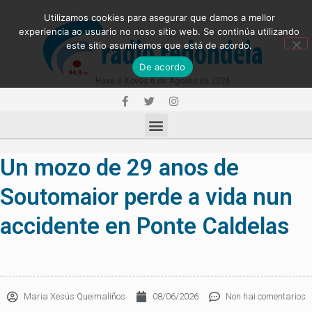
Utilizamos cookies para asegurar que damos a mellor
experiencia ao usuario no noso sitio web. Se continúa utilizando
este sitio asumiremos que está de acordo.
De acordo
Hoxe é Xoves 6 de Agosto de 2026
Un mozo de 29 anos de
Soutomaior perde a vida nun
accidente en Ponte Caldelas
Maria Xesús Queimaliños
08/06/2026
Non hai comentarios