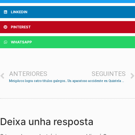
LINKEDIN
PINTEREST
WHATSAPP
ANTERIORES
SEGUINTES
MeigArco logra catro títulos galegos no Campionato Galego de Campo
Un aparatoso accidente en Quintela deixa un ferido e un turismo envorcado
Deixa unha resposta