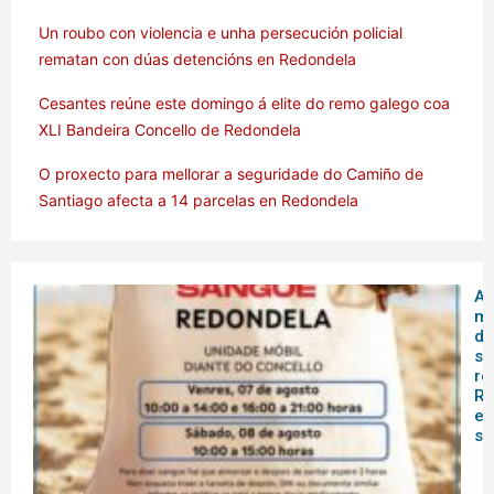
Un roubo con violencia e unha persecución policial
rematan con dúas detencións en Redondela
Cesantes reúne este domingo á elite do remo galego coa
XLI Bandeira Concello de Redondela
O proxecto para mellorar a seguridade do Camiño de
Santiago afecta a 14 parcelas en Redondela
A 
mó
do
sa
re
Re
es
s