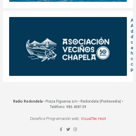
A
As
de
de
ce
an
hi
co
co
pa
Radio Redondela
• Praza Figueroa s/n • Redondela (Pontevedra) •
Teléfono: 986 408139
Deseño e Programación web:
VisualTec Host