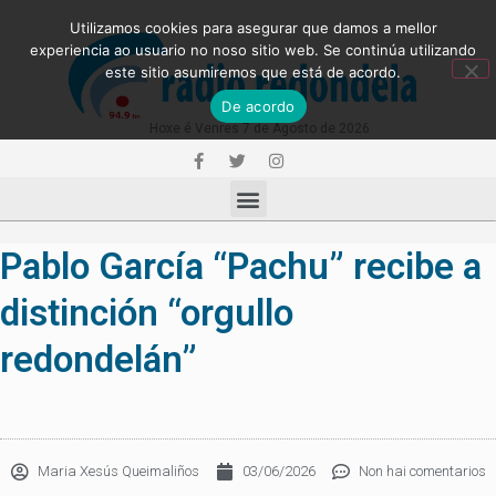
Utilizamos cookies para asegurar que damos a mellor
experiencia ao usuario no noso sitio web. Se continúa utilizando
este sitio asumiremos que está de acordo.
De acordo
Hoxe é Venres 7 de Agosto de 2026
Pablo García “Pachu” recibe a
distinción “orgullo
redondelán”
Maria Xesús Queimaliños
03/06/2026
Non hai comentarios