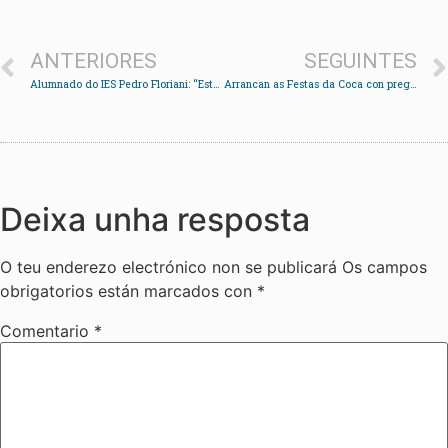
ANTERIORES
SEGUINTES
Alumnado do IES Pedro Floriani: “Este segundo premio demostra que dun instituto público podes chegar lonxe”
Arrancan as Festas da Coca con pregón de Carla Abad, elaboración de alfombras e actuación de Panorama
Deixa unha resposta
O teu enderezo electrónico non se publicará
Os campos
obrigatorios están marcados con
*
Comentario
*