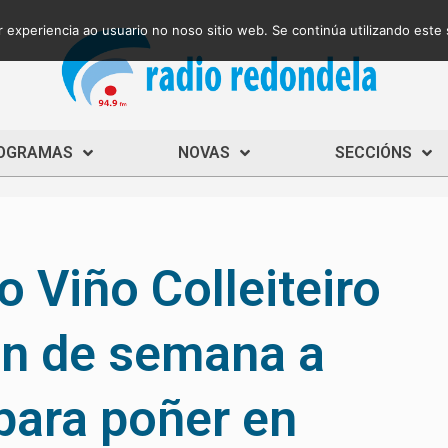
 experiencia ao usuario no noso sitio web. Se continúa utilizando este
OGRAMAS
NOVAS
SECCIÓNS
o Viño Colleiteiro
in de semana a
para poñer en