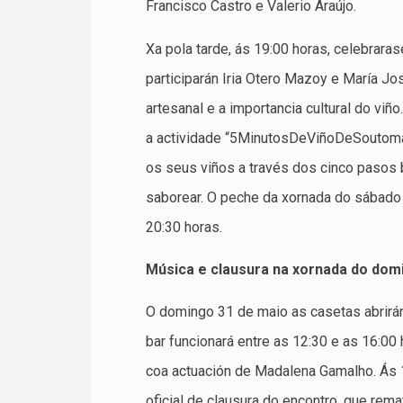
Francisco Castro e Valerio Araújo.
Xa pola tarde, ás 19:00 horas, celebraras
participarán Iria Otero Mazoy e María Jo
artesanal e a importancia cultural do viñ
a actividade “5MinutosDeViñoDeSoutomaio
os seus viños a través dos cinco pasos b
saborear. O peche da xornada do sábado 
20:30 horas.
Música e clausura na xornada do dom
O domingo 31 de maio as casetas abrirán
bar funcionará entre as 12:30 e as 16:0
coa actuación de Madalena Gamalho. Ás 13
oficial de clausura do encontro, que rema