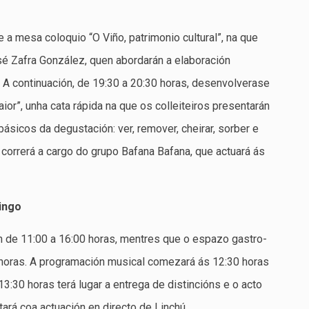
e a mesa coloquio “O Viño, patrimonio cultural”, na que
sé Zafra González, quen abordarán a elaboración
o. A continuación, de 19:30 a 20:30 horas, desenvolverase
r”, unha cata rápida na que os colleiteiros presentarán
ásicos da degustación: ver, remover, cheirar, sorber e
correrá a cargo do grupo Bafana Bafana, que actuará ás
ingo
 de 11:00 a 16:00 horas, mentres que o espazo gastro-
0 horas. A programación musical comezará ás 12:30 horas
:30 horas terá lugar a entrega de distincións e o acto
tará coa actuación en directo de Linchú.