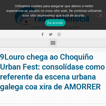
Utilizamos cookies para asegurar que damos a mellor
experiencia ao usuario no noso sitio web. Se continúa utilizando
este sitio asumiremos que está de acordo.
De acordo
Hoxe é Sábado 8 de Agosto de 2026
9Louro chega ao Choquiño
Urban Fest: consolídase como
referente da escena urbana
galega coa xira de AMORRER