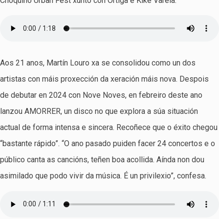
Choquiño Urban Fest xunto con Ortiga e Kike Varela.
Aos 21 anos, Martín Louro xa se consolidou como un dos
artistas con máis proxección da xeración máis nova. Despois
de debutar en 2024 con Nove Noves, en febreiro deste ano
lanzou AMORRER, un disco no que explora a súa situación
actual de forma intensa e sincera. Recoñece que o éxito chegou
“bastante rápido”. “O ano pasado puiden facer 24 concertos e o
público canta as cancións, teñen boa acollida. Aínda non dou
asimilado que podo vivir da música. É un privilexio”, confesa.