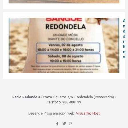
A 
mó
do
sa
re
Re
es
s
Radio Redondela
• Praza Figueroa s/n • Redondela (Pontevedra) •
Teléfono: 986 408139
Deseño e Programación web:
VisualTec Host