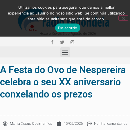
Utilizamos cookies para asegurar que damos a mellor
experiencia ao usuario no noso sitio web. Se continúa utilizando
este sitio asumiremos que está de acordo.
De acordo
Hoxe é Xoves 6 de Agosto de 2026
A Festa do Ovo de Nespereira
celebra o seu XX aniversario
conxelando os prezos
Maria Xesús Queimaliños
15/05/2026
Non hai comentarios