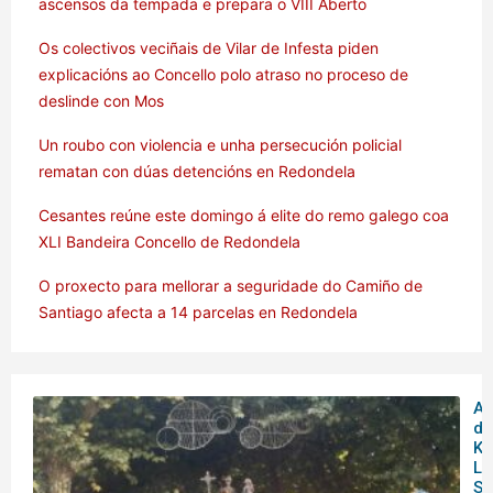
ascensos da tempada e prepara o VIII Aberto
Os colectivos veciñais de Vilar de Infesta piden
explicacións ao Concello polo atraso no proceso de
deslinde con Mos
Un roubo con violencia e unha persecución policial
rematan con dúas detencións en Redondela
Cesantes reúne este domingo á elite do remo galego coa
XLI Bandeira Concello de Redondela
O proxecto para mellorar a seguridade do Camiño de
Santiago afecta a 14 parcelas en Redondela
Am
de
Ku
Lu
So