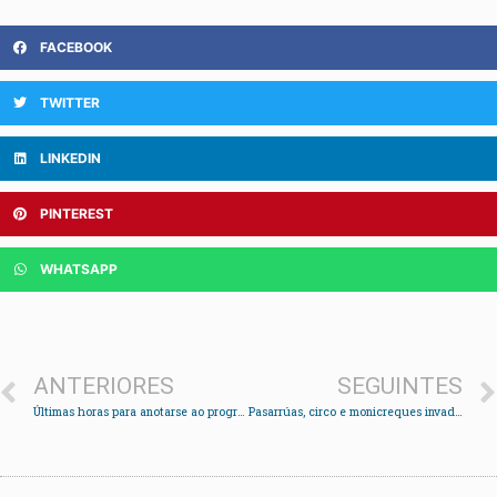
FACEBOOK
TWITTER
LINKEDIN
PINTEREST
WHATSAPP
ANTERIORES
SEGUINTES
Últimas horas para anotarse ao programa de emprego xuvenil de Redondela: quedan 12 prazas vacantes
Pasarrúas, circo e monicreques invaden Redondela na gran fin de semana do Festival de títeres