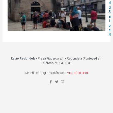
do
de
Sa
af
14
pa
en
Re
Radio Redondela
• Praza Figueroa s/n • Redondela (Pontevedra) •
Teléfono: 986 408139
Deseño e Programación web:
VisualTec Host