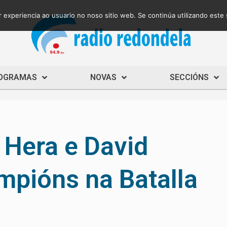
 experiencia ao usuario no noso sitio web. Se continúa utilizando este
OGRAMAS
NOVAS
SECCIÓNS
 Hera e David
mpións na Batalla