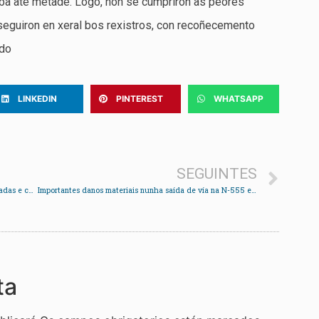
a até metade. Logo, non se cumpriron as peores
eguiron en xeral bos rexistros, con recoñecemento
ado
LINKEDIN
PINTEREST
WHATSAPP
SEGUINTES
O castelo de Soutomaior retoma as visitas teatralizadas e caracterizadas durante este verán
Importantes danos materiais nunha saída de vía na N-555 en Cedeira
ta