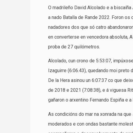
O madrileño David Alcolado e a biscaíña
a nado Batalla de Rande 2022. Foron os d
nadadores dos que só catro abandonaron e
en converterse en vencedora absoluta, A
proba de 27 quilómetros.
Alcolado, cun crono de 5:53:07, impúxos
Izaguirre (6:06.43), quedando moi preto 
De la Hera asinou un 6:07:37 co que deix
de 2018 e 2021 (7:08:38), e á viguesa R
gañaron o arxentino Fernando Espiña e a 
As condicións do mar na xonrada na que 
moderados e con ondas bastante molesta