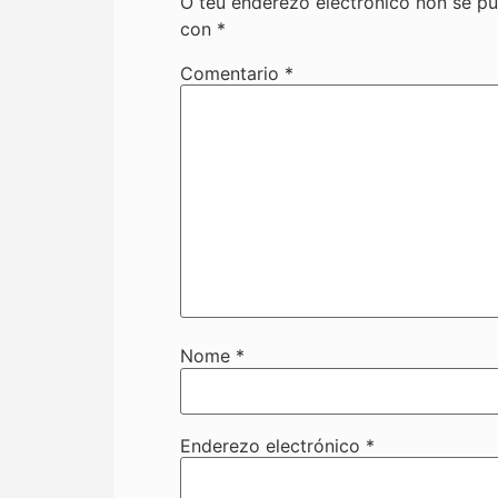
O teu enderezo electrónico non se pu
con
*
Comentario
*
Nome
*
Enderezo electrónico
*