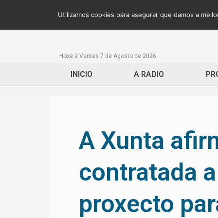
Utilizamos cookies para asegurar que damos a mellor
Hoxe é Venres 7 de Agosto de 2026
INICIO
A RADIO
PR
A Xunta afir
contratada a
proxecto par