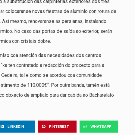
 a substitución das carpinterías exteriores dos tres
gar colocaranse novas fiestras de aluminio con rotura de
it. Así mesmo, renovaranse as persianas, instalando
rmico. No caso das portas de saída ao exterior, serán
rmica con cristais dobre.
miso coa atención das necesidades dos centros
“xa ten contratado a redacción do proxecto para a
P Cedeira, tal e como se acordou coa comunidade
estimento de 110.000€”. Por outra banda, tamén está
i co obxecto de amplialo para dar cabida ao Bacharelato
.
LINKEDIN
PINTEREST
WHATSAPP