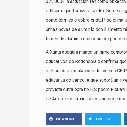
375.000€, a actuación ten como obxectivo
edificios que forman o centro. No seu lu
ponte térmica e dobre cristal tipo climal
unhas novas de aluminio don illamento té
tamén de aluminio con rotura de ponte té
A Xunta asegura manter un firme compro
educativos de Redondela e confirma que 
mellora das instalacións do colexio CEI
educativa do centro, e que suporá un inv
prevista outra obra no IES pedro Florian
de Artes, que arrancará no vindeiro curso
FACEBOOK
TWITTER