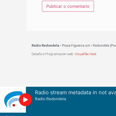
Radio Redondela
• Praza Figueroa s/n • Redondela (Po
Deseño e Programación web:
VisualTec Host
Radio stream metadata in not ava
Radio Redondela