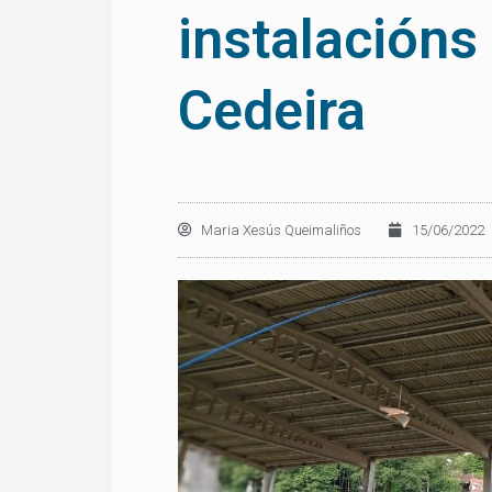
instalacións
Cedeira
Maria Xesús Queimaliños
15/06/2022