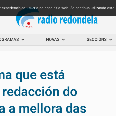
 experiencia ao usuario no noso sitio web. Se continúa utilizando este
OGRAMAS
NOVAS
SECCIÓNS
ma que está
 redacción do
a a mellora das