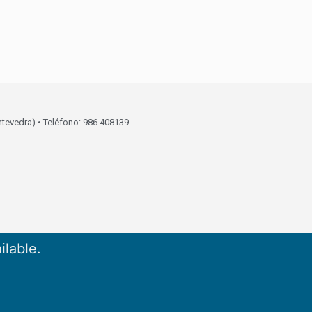
ntevedra) • Teléfono: 986 408139
ilable.