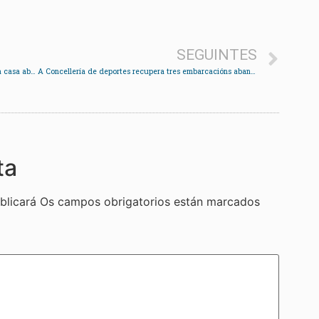
SEGUINTES
Investigan a aparición do cadáver dun home nunha casa abandonada en Arcade
A Concellería de deportes recupera tres embarcacións abandonadas para que a mocidade se inicie na vela
ta
blicará
Os campos obrigatorios están marcados