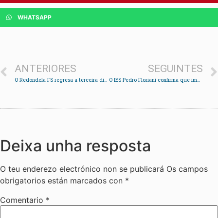
WHATSAPP
ANTERIORES
SEGUINTES
O Redondela FS regresa a terceira división
O IES Pedro Floriani confirma que impartirá o bacharelato de Artes tras lograrse a matrícula mínima
Deixa unha resposta
O teu enderezo electrónico non se publicará
Os campos
obrigatorios están marcados con
*
Comentario
*