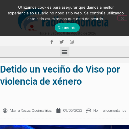
Utilizamos cookies para asegurar que damos a mellor
experiencia ao usuario no noso sitio web. Se continúa utilizando
este sitio asumiremos que está de acordo.
De acordo
Hoxe é Sábado 8 de Agosto de 2026
Detido un veciño do Viso por
violencia de xénero
Maria Xesús Queimaliños
09/05/2022
Non hai comentarios