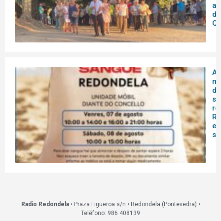
as
de
Qu
A 
mó
do
sa
re
Re
es
s
Radio Redondela
• Praza Figueroa s/n • Redondela (Pontevedra) •
Teléfono: 986 408139