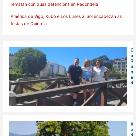
rematan con dúas detencións en Redondela
América de Vigo, Kubo e Los Lunes al Sol encabezan as
festas de Quintela
O 
ar
Rá
an
o
en
de
XX
co
do