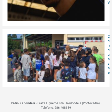
Vi
O
c
mu
co
co
ag
vi
ac
ed
Radio Redondela
• Praza Figueroa s/n • Redondela (Pontevedra) •
Teléfono: 986 408139