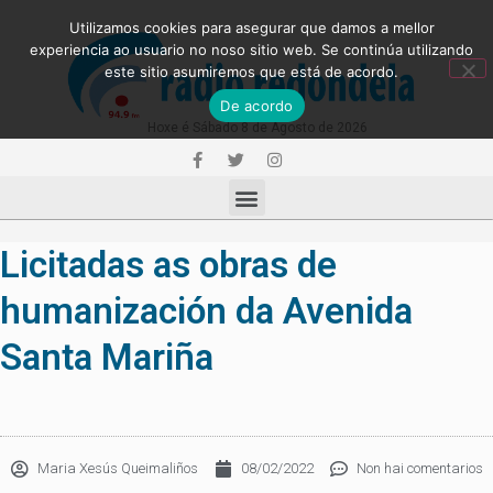
Utilizamos cookies para asegurar que damos a mellor
experiencia ao usuario no noso sitio web. Se continúa utilizando
este sitio asumiremos que está de acordo.
De acordo
Hoxe é Sábado 8 de Agosto de 2026
Licitadas as obras de
humanización da Avenida
Santa Mariña
Maria Xesús Queimaliños
08/02/2022
Non hai comentarios