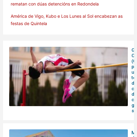
rematan con dúas detencións en Redondela
América de Vigo, Kubo e Los Lunes al Sol encabezan as
festas de Quintela
Ga
C
(C
pe
un
te
de
co
de
ca
ga
su
Me