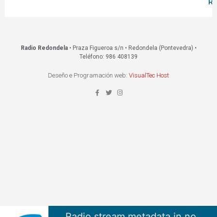
Re
Radio Redondela
• Praza Figueroa s/n • Redondela (Pontevedra) •
Teléfono: 986 408139
Deseño e Programación web:
VisualTec Host
Radio stream metadata in not available.