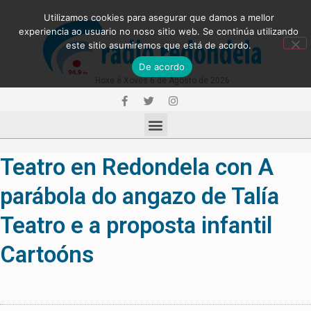
Utilizamos cookies para asegurar que damos a mellor
experiencia ao usuario no noso sitio web. Se continúa utilizando
este sitio asumiremos que está de acordo.
De acordo
Hoxe é Xoves 6 de Agosto de 2026
Teatro en Redondela con A
parábola do angazo de Talía
Teatro e a proposta infantil
Cartoóns