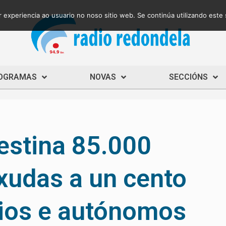
 experiencia ao usuario no noso sitio web. Se continúa utilizando este
OGRAMAS
NOVAS
SECCIÓNS
estina 85.000
xudas a un cento
ios e autónomos