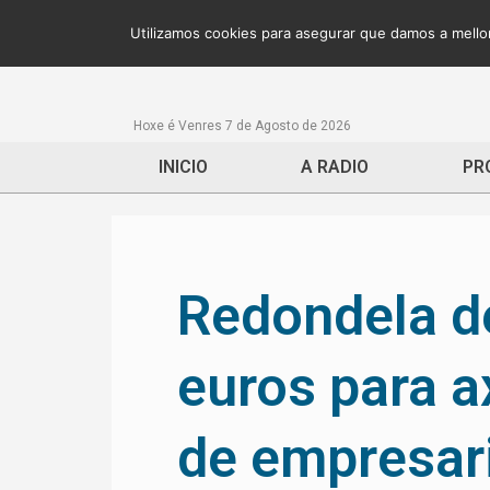
Utilizamos cookies para asegurar que damos a mellor
Hoxe é Venres 7 de Agosto de 2026
INICIO
A RADIO
PR
Redondela d
euros para a
de empresar