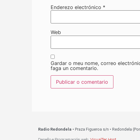
Enderezo electrónico
*
Web
Gardar o meu nome, correo electróni
faga un comentario.
Radio Redondela
• Praza Figueroa s/n • Redondela (Po
Deseño e Programación web:
VisualTec Host