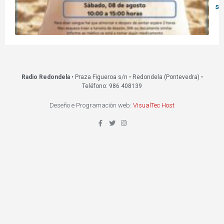
s
Radio Redondela
• Praza Figueroa s/n • Redondela (Pontevedra) •
Teléfono: 986 408139
Deseño e Programación web:
VisualTec Host