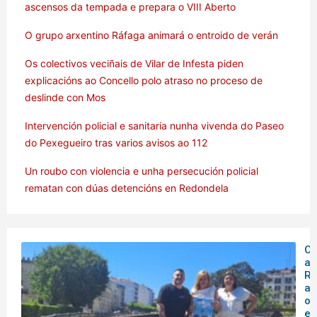
ascensos da tempada e prepara o VIII Aberto
O grupo arxentino Ráfaga animará o entroido de verán
Os colectivos veciñais de Vilar de Infesta piden
explicacións ao Concello polo atraso no proceso de
deslinde con Mos
Intervención policial e sanitaria nunha vivenda do Paseo
do Pexegueiro tras varios avisos ao 112
Un roubo con violencia e unha persecución policial
rematan con dúas detencións en Redondela
O 
ar
Rá
an
o
en