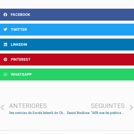
FACEBOOK
TWITTER
LINKEDIN
PINTEREST
WHATSAPP
ANTERIORES
SEGUINTES
Sen noticias da Escola Infantil de Chapela
Daniel Boullosa: “AER non fai política revanchista, seguimos traballando e facendo propostas”