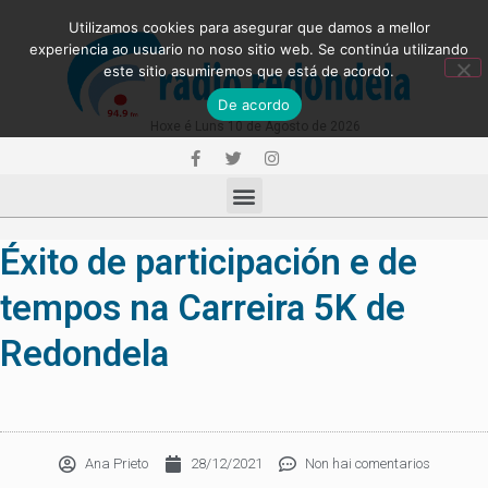
Utilizamos cookies para asegurar que damos a mellor
experiencia ao usuario no noso sitio web. Se continúa utilizando
este sitio asumiremos que está de acordo.
De acordo
Hoxe é Luns 10 de Agosto de 2026
Éxito de participación e de
tempos na Carreira 5K de
Redondela
Ana Prieto
28/12/2021
Non hai comentarios