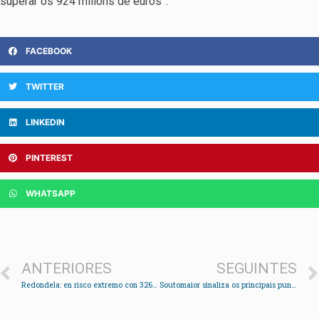
superar os 924 millóns de euros”.
FACEBOOK
TWITTER
LINKEDIN
PINTEREST
WHATSAPP
ANTERIORES
SEGUINTES
Redondela: en risco extremo con 326 casos e subindo
Soutomaior sinaliza os principais puntos de interese do municipio