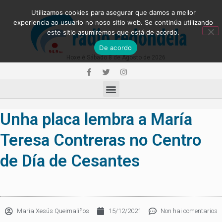
Utilizamos cookies para asegurar que damos a mellor
experiencia ao usuario no noso sitio web. Se continúa utilizando
este sitio asumiremos que está de acordo.
De acordo
Hoxe é Sábado 8 de Agosto de 2026
Unha placa lembra a María
Teresa Contreras no Centro
de Día de Cesantes
Maria Xesús Queimaliños
15/12/2021
Non hai comentarios