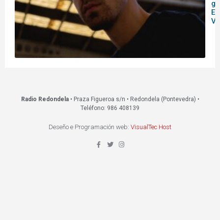
ga
Es
Vi
Radio Redondela
• Praza Figueroa s/n • Redondela (Pontevedra) •
Teléfono: 986 408139
Deseño e Programación web:
VisualTec Host