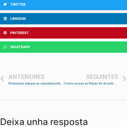
TWITTER
LINKEDIN
PINTEREST
WHATSAPP
ANTERIORES
SEGUINTES
Redondela súmase ás concentracións para condenar o crime de Samuel
O novo acceso ao Peirao de Arcade mellora a mobilidade de coches e peóns
Deixa unha resposta