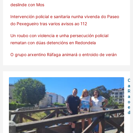
deslinde con Mos
Intervención policial e sanitaria nunha vivenda do Paseo
do Pexegueiro tras varios avisos ao 112
Un roubo con violencia e unha persecución policial
rematan con dúas detencións en Redondela
O grupo arxentino Ráfaga animará o entroido de verán
O 
ar
Rá
an
o
en
de