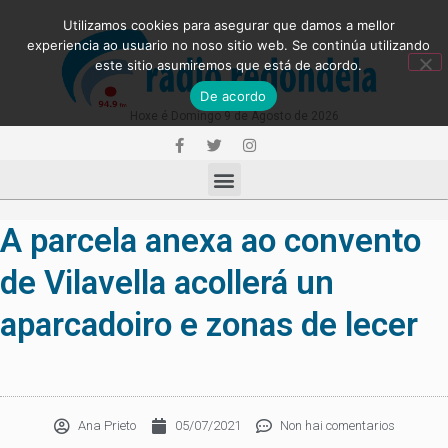
Utilizamos cookies para asegurar que damos a mellor
experiencia ao usuario no noso sitio web. Se continúa utilizando
este sitio asumiremos que está de acordo.
De acordo
Hoxe é Domingo 9 de Agosto de 2026
A parcela anexa ao convento
de Vilavella acollerá un
aparcadoiro e zonas de lecer
Ana Prieto
05/07/2021
Non hai comentarios