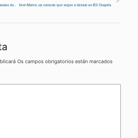
A Feira do Libro arranca en Redondela con protagonismo dos autores locais
Sesé Mateo, un corazón que segue a latexar no IES Chapela
ta
blicará
Os campos obrigatorios están marcados