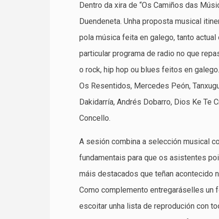
Dentro da xira de “Os Camiños das Músic
Duendeneta. Unha proposta musical itiner
pola música feita en galego, tanto actual
particular programa de radio no que repa
o rock, hip hop ou blues feitos en galeg
Os Resentidos, Mercedes Peón, Tanxuguei
Dakidarría, Andrés Dobarro, Dios Ke Te C
Concello.
A sesión combina a selección musical c
fundamentais para que os asistentes poi
máis destacados que teñan acontecido ne
Como complemento entregaráselles un fo
escoitar unha lista de reprodución con t