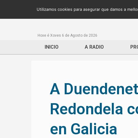
Utilizamos cookies para asegurar que damos a mellor
Hoxe é Xoves 6 de Agosto de 2026
INICIO
A RADIO
PR
A Duendenet
Redondela c
en Galicia