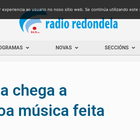
 experiencia ao usuario no noso sitio web. Se continúa utilizando este
OGRAMAS
NOVAS
SECCIÓNS
a chega a
oa música feita