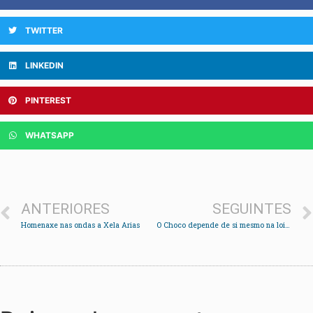
TWITTER
LINKEDIN
PINTEREST
WHATSAPP
ANTERIORES
SEGUINTES
Homenaxe nas ondas a Xela Arias
O Choco depende de si mesmo na loita polo ascenso