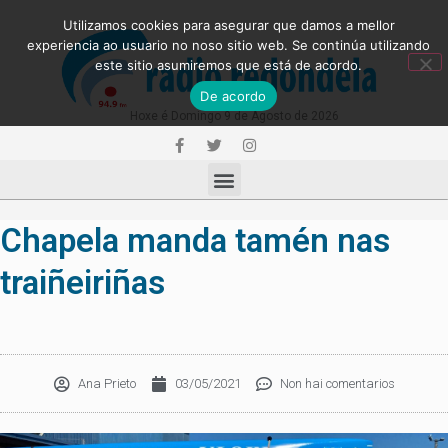
Utilizamos cookies para asegurar que damos a mellor
experiencia ao usuario no noso sitio web. Se continúa utilizando
este sitio asumiremos que está de acordo.
De acordo
Hoxe é Domingo 9 de Agosto de 2026
Chapela manda tamén nas
traiñeiriñas
Ana Prieto
03/05/2021
Non hai comentarios