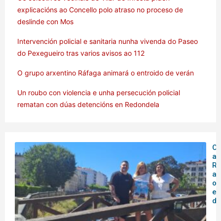
explicacións ao Concello polo atraso no proceso de
deslinde con Mos
Intervención policial e sanitaria nunha vivenda do Paseo
do Pexegueiro tras varios avisos ao 112
O grupo arxentino Ráfaga animará o entroido de verán
Un roubo con violencia e unha persecución policial
rematan con dúas detencións en Redondela
O 
ar
Rá
an
o
en
de