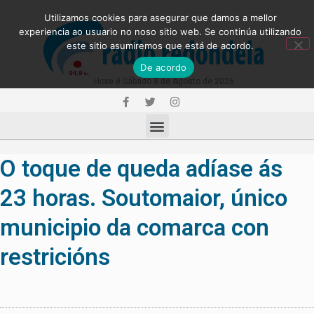
Utilizamos cookies para asegurar que damos a mellor
experiencia ao usuario no noso sitio web. Se continúa utilizando
este sitio asumiremos que está de acordo.
De acordo
Hoxe é Sábado 8 de Agosto de 2026
O toque de queda adíase ás
23 horas. Soutomaior, único
municipio da comarca con
restricións