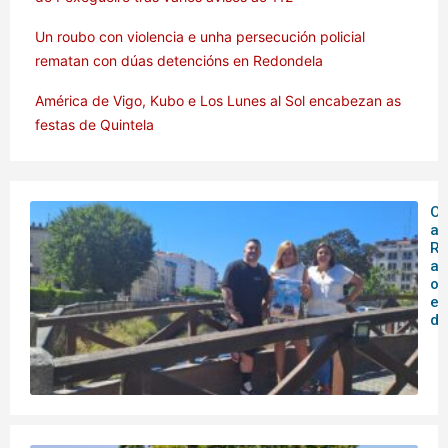
Un roubo con violencia e unha persecución policial
rematan con dúas detencións en Redondela
América de Vigo, Kubo e Los Lunes al Sol encabezan as
festas de Quintela
O 
ar
Rá
an
o
en
de