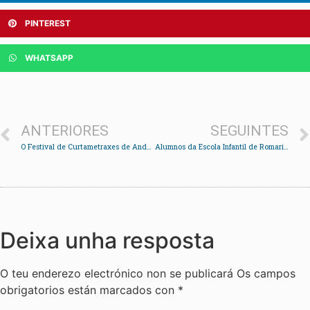
PINTEREST
WHATSAPP
ANTERIORES
SEGUINTES
O Festival de Curtametraxes de Andaina comeza coas proxeccións para escolares
Alumnos da Escola Infantil de Romariz participaron nun taller de estimulación por cans
Deixa unha resposta
O teu enderezo electrónico non se publicará
Os campos
obrigatorios están marcados con
*