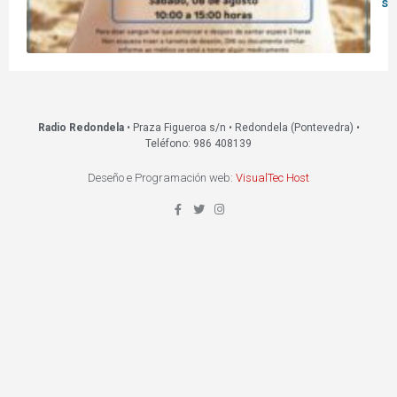
s
Radio Redondela
• Praza Figueroa s/n • Redondela (Pontevedra) •
Teléfono: 986 408139
Deseño e Programación web:
VisualTec Host