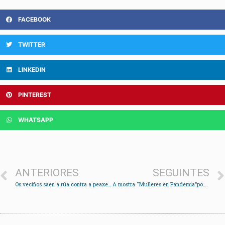
FACEBOOK
TWITTER
LINKEDIN
PINTEREST
WHATSAPP
ANTERIORES
SEGUINTES
Os veciños saen á rúa contra a peaxe de Rande
A mostra “Mulleres en Pandemia”pode visitarse no Paseo da Xunqueira