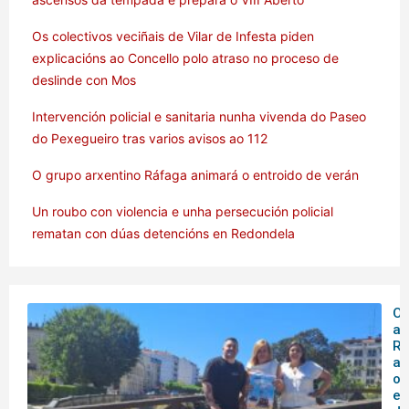
Os colectivos veciñais de Vilar de Infesta piden
explicacións ao Concello polo atraso no proceso de
deslinde con Mos
Intervención policial e sanitaria nunha vivenda do Paseo
do Pexegueiro tras varios avisos ao 112
O grupo arxentino Ráfaga animará o entroido de verán
Un roubo con violencia e unha persecución policial
rematan con dúas detencións en Redondela
O 
ar
Rá
an
o
en