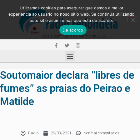
Utilizamos cookies para asegurar que damos a mellor
experiencia ao usuario no noso sitio web. Se continúa utilizando
este sitio asumiremos que está de acordo.
De acordo
Hoxe é Domingo 9 de Agosto de 2026
Soutomaior declara “libres de
fumes” as praias do Peirao e
Matilde
Radio
29/03/2021
Non hai comentarios