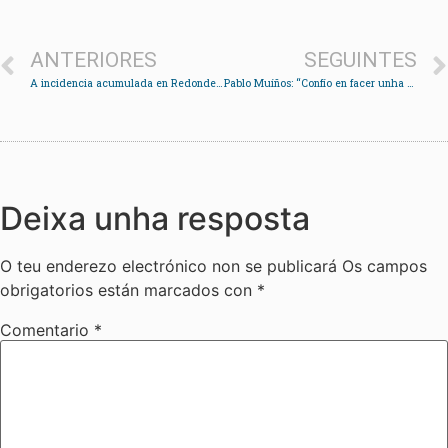
ANTERIORES
SEGUINTES
A incidencia acumulada en Redondela baixa dos 500 casos por cen mil habitantes
Pablo Muíños: “Confío en facer unha segunda volta igual ou mellor que a primeira”
Deixa unha resposta
O teu enderezo electrónico non se publicará
Os campos
obrigatorios están marcados con
*
Comentario
*