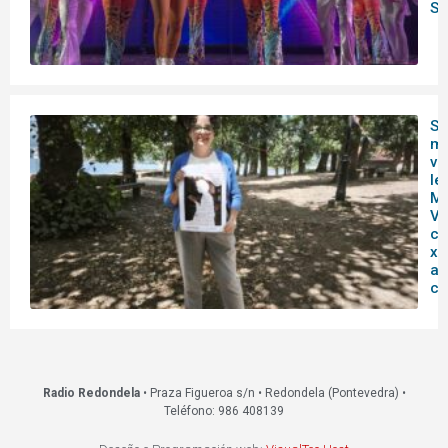
So
So
ma
vi
le
Ma
Vi
cu
xo
ab
ci
Radio Redondela
• Praza Figueroa s/n • Redondela (Pontevedra) •
Teléfono: 986 408139