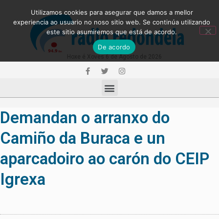
Utilizamos cookies para asegurar que damos a mellor
experiencia ao usuario no noso sitio web. Se continúa utilizando
este sitio asumiremos que está de acordo.
De acordo
Hoxe é Xoves 6 de Agosto de 2026
Demandan o arranxo do
Camiño da Buraca e un
aparcadoiro ao carón do CEIP
Igrexa