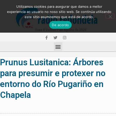
Utilizamos cookies para asegurar que damos a mellor
experiencia ao usuario no noso sitio web. Se continúa utilizando
este sitio asumiremos que está de acordo.
De acordo
Hoxe é Venres 7 de Agosto de 2026
Prunus Lusitanica: Árbores
para presumir e protexer no
entorno do Río Pugariño en
Chapela