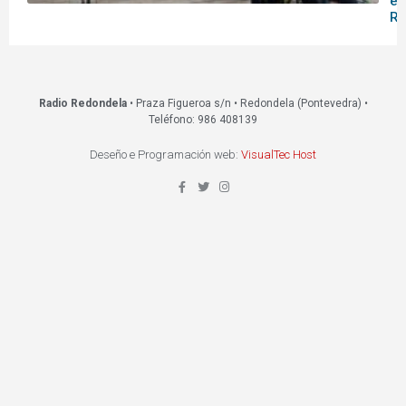
en
Re
Radio Redondela
• Praza Figueroa s/n • Redondela (Pontevedra) •
Teléfono: 986 408139
Deseño e Programación web:
VisualTec Host