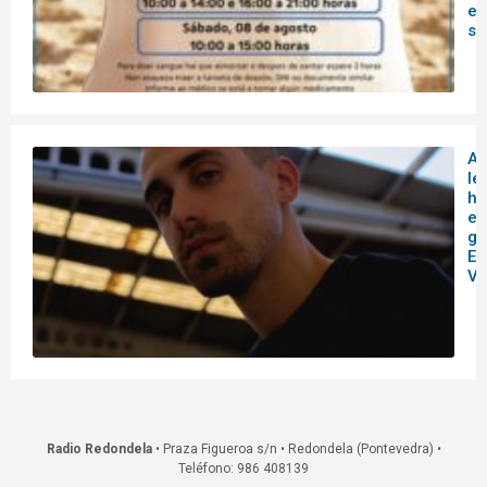
es
s
A
le
hi
en
ga
Es
Vi
Radio Redondela
• Praza Figueroa s/n • Redondela (Pontevedra) •
Teléfono: 986 408139