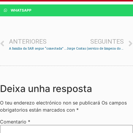
WHATSAPP
ANTERIORES
SEGUINTES
A familia da SAR segue “conectada” a través das redes
Jorge Costas (servizo de limpeza do Cunqueiro): “Teño compañeiras que saen do servizo chorando”
Deixa unha resposta
O teu enderezo electrónico non se publicará
Os campos
obrigatorios están marcados con
*
Comentario
*