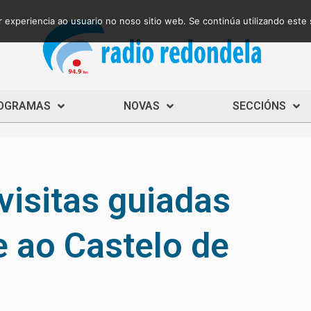
 experiencia ao usuario no noso sitio web. Se continúa utilizando este
OGRAMAS
NOVAS
SECCIÓNS
visitas guiadas
e ao Castelo de