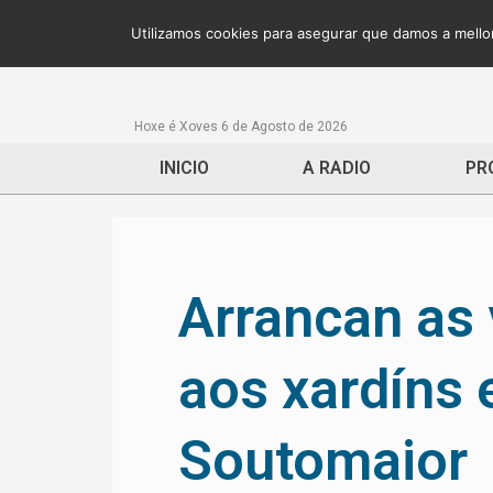
Utilizamos cookies para asegurar que damos a mellor
Hoxe é Xoves 6 de Agosto de 2026
INICIO
A RADIO
PR
Arrancan as 
aos xardíns 
Soutomaior