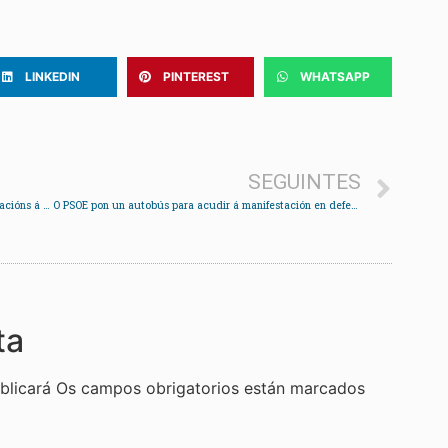
LINKEDIN
PINTEREST
WHATSAPP
SEGUINTES
O BNG lamenta que o Concello non presentara alegacións á ampliación de Aucosa
O PSOE pon un autobús para acudir á manifestación en defensa da sanidade pública
ta
blicará
Os campos obrigatorios están marcados