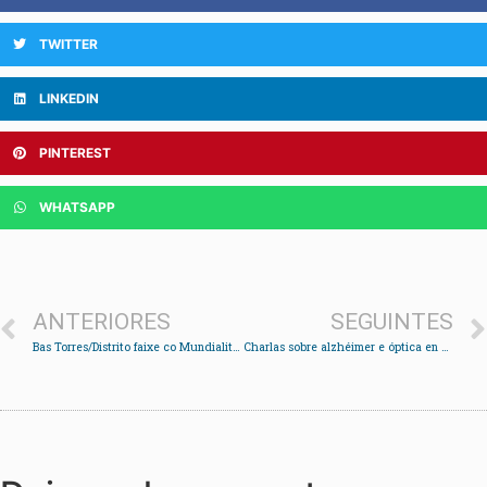
TWITTER
LINKEDIN
PINTEREST
WHATSAPP
ANTERIORES
SEGUINTES
Bas Torres/Distrito faixe co Mundialito da Xunqueira
Charlas sobre alzhéimer e óptica en Fornelos