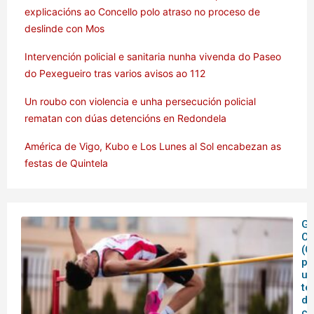
explicacións ao Concello polo atraso no proceso de
deslinde con Mos
Intervención policial e sanitaria nunha vivenda do Paseo
do Pexegueiro tras varios avisos ao 112
Un roubo con violencia e unha persecución policial
rematan con dúas detencións en Redondela
América de Vigo, Kubo e Los Lunes al Sol encabezan as
festas de Quintela
Ga
C
(C
pe
un
te
de
co