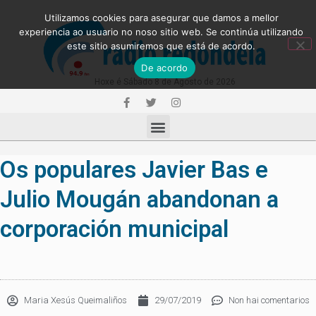
Utilizamos cookies para asegurar que damos a mellor
experiencia ao usuario no noso sitio web. Se continúa utilizando
este sitio asumiremos que está de acordo.
De acordo
Hoxe é Sábado 8 de Agosto de 2026
Os populares Javier Bas e
Julio Mougán abandonan a
corporación municipal
Maria Xesús Queimaliños
29/07/2019
Non hai comentarios