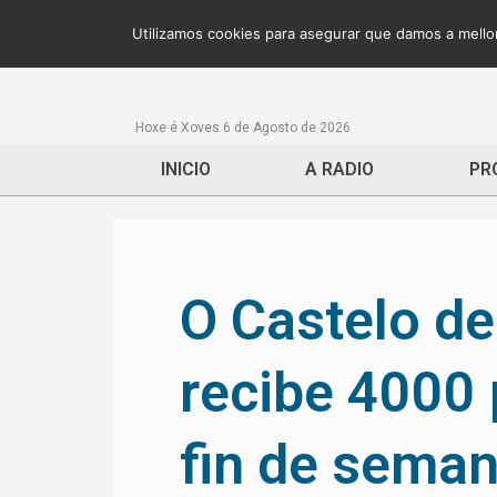
Utilizamos cookies para asegurar que damos a mellor
Hoxe é Xoves 6 de Agosto de 2026
INICIO
A RADIO
PR
O Castelo d
recibe 4000
fin de sema