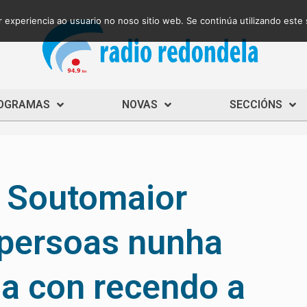
 experiencia ao usuario no noso sitio web. Se continúa utilizando este
OGRAMAS
NOVAS
SECCIÓNS
e Soutomaior
 persoas nunha
na con recendo a