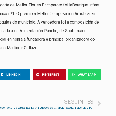
oría de Mellor Flor en Escaparate foi laBoutique infantil
nco nº1. O premio á Mellor Composición Artística en
roquias do municipio. A vencedora foi a composición de
ficada a de Alimentación Pancho, de Soutomaior.
ial en honra á fundadora e principal organizadora do
mina Martínez Collazo.
LINKEDIN
PINTEREST
WHATSAPP
SEGUINTES
Miguel Borines recibe o premio María Casares ao mellor actor protagonista
Un altercado na vía pública en Chapela obriga a intervir á Policía