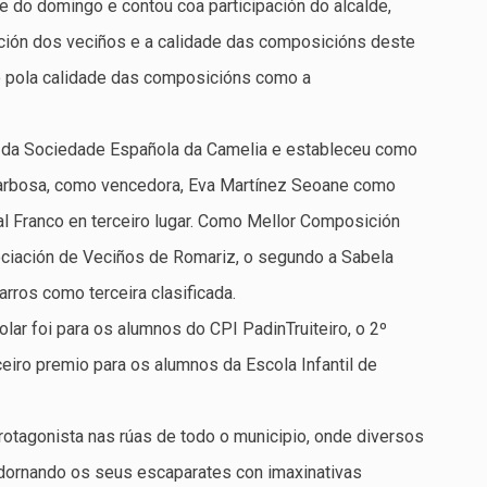
e do domingo e contou coa participación do alcalde,
ación dos veciños e a calidade das composicións deste
nto pola calidade das composicións como a
da Sociedade Española da Camelia e estableceu como
Barbosa, como vencedora, Eva Martínez Seoane como
l Franco en terceiro lugar. Como Mellor Composición
sociación de Veciños de Romariz, o segundo a Sabela
rros como terceira clasificada.
olar foi para os alumnos do CPI PadinTruiteiro, o 2º
eiro premio para os alumnos da Escola Infantil de
rotagonista nas rúas de todo o municipio, onde diversos
dornando os seus escaparates con imaxinativas