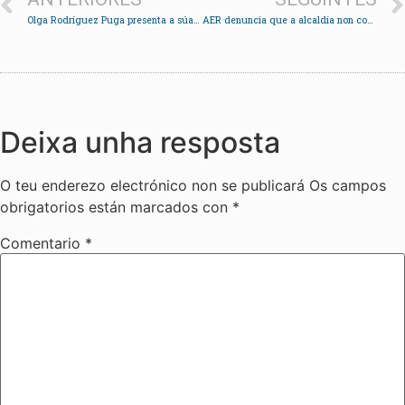
Olga Rodríguez Puga presenta a súa candidatura ás primarias do PSOE para optar á alcaldía
AER denuncia que a alcaldía non convocase á Subdelegada do Goberno á comisión da AP-9
Deixa unha resposta
O teu enderezo electrónico non se publicará
Os campos
obrigatorios están marcados con
*
Comentario
*