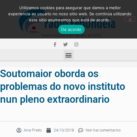
Utilizamos cookies para asegurar que damos a mellor
experiencia ao usuario no noso sitio web. Se continúa utilizando
este sitio asumiremos que está de acordo.
De acordo
Hoxe é Xoves 6 de Agosto de 2026
Soutomaior oborda os
problemas do novo instituto
nun pleno extraordinario
Ana Prieto
24/10/2018
Non hai comentarios