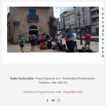
O 
pa
me
se
do
de
Sa
af
14
pa
en
Re
Radio Redondela
• Praza Figueroa s/n • Redondela (Pontevedra) •
Teléfono: 986 408139
Deseño e Programación web:
VisualTec Host