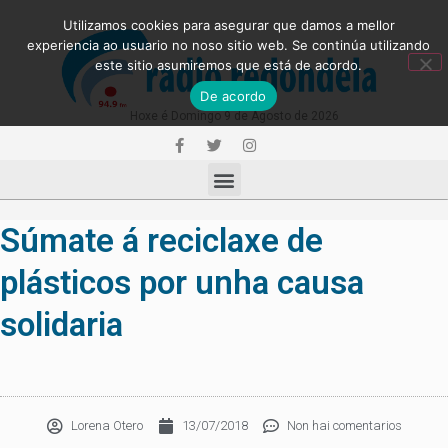
Utilizamos cookies para asegurar que damos a mellor
experiencia ao usuario no noso sitio web. Se continúa utilizando
este sitio asumiremos que está de acordo.
De acordo
Hoxe é Domingo 9 de Agosto de 2026
Súmate á reciclaxe de
plásticos por unha causa
solidaria
Lorena Otero
13/07/2018
Non hai comentarios