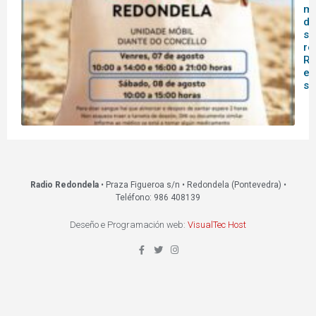
mó
do
sa
re
Re
es
s
Radio Redondela
• Praza Figueroa s/n • Redondela (Pontevedra) •
Teléfono: 986 408139
Deseño e Programación web:
VisualTec Host