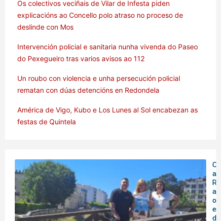
Os colectivos veciñais de Vilar de Infesta piden
explicacións ao Concello polo atraso no proceso de
deslinde con Mos
Intervención policial e sanitaria nunha vivenda do Paseo
do Pexegueiro tras varios avisos ao 112
Un roubo con violencia e unha persecución policial
rematan con dúas detencións en Redondela
América de Vigo, Kubo e Los Lunes al Sol encabezan as
festas de Quintela
O 
ar
Rá
an
o
en
de