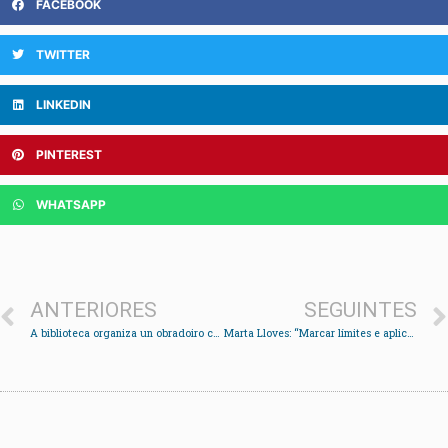
FACEBOOK
TWITTER
LINKEDIN
PINTEREST
WHATSAPP
ANTERIORES
SEGUINTES
A biblioteca organiza un obradoiro con papel reciclado para participar no Artelixo
Marta Lloves: “Marcar límites e aplicar o sentido común son fundamentais no proceso de educar”