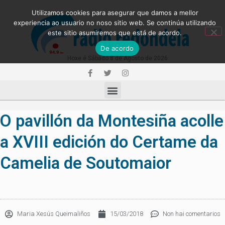
Utilizamos cookies para asegurar que damos a mellor
experiencia ao usuario no noso sitio web. Se continúa utilizando
este sitio asumiremos que está de acordo.
De acordo
Hoxe é Sábado 8 de Agosto de 2026
O pavillón da Montesiña acolle
a XVIII edición do Certame da
Camelia de Soutomaior
Maria Xesús Queimaliños
15/03/2018
Non hai comentarios