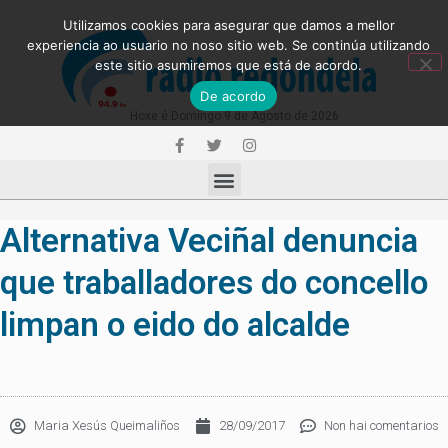
Utilizamos cookies para asegurar que damos a mellor
experiencia ao usuario no noso sitio web. Se continúa utilizando
este sitio asumiremos que está de acordo.
De acordo
Hoxe é Domingo 9 de Agosto de 2026
Alternativa Veciñal denuncia
que traballadores do concello
limpan o eido do alcalde
Maria Xesús Queimaliños
28/09/2017
Non hai comentarios