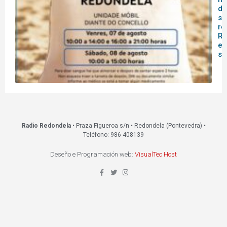
do
sa
re
Re
es
s
Radio Redondela
• Praza Figueroa s/n • Redondela (Pontevedra) •
Teléfono: 986 408139
Deseño e Programación web:
VisualTec Host