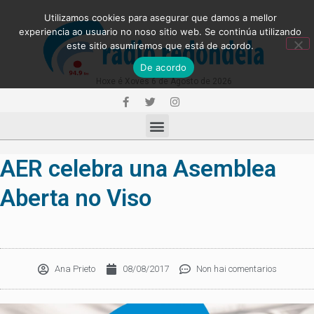
Utilizamos cookies para asegurar que damos a mellor
experiencia ao usuario no noso sitio web. Se continúa utilizando
este sitio asumiremos que está de acordo.
De acordo
Hoxe é Xoves 6 de Agosto de 2026
AER celebra una Asemblea
Aberta no Viso
Ana Prieto
08/08/2017
Non hai comentarios