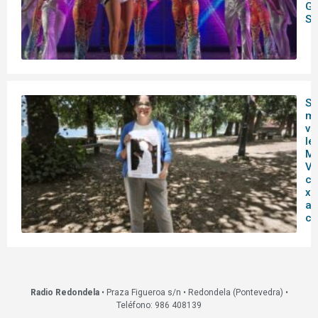
Gr
So
So
ma
vi
le
Ma
Vi
cu
xo
ab
ci
Radio Redondela
• Praza Figueroa s/n • Redondela (Pontevedra) •
Teléfono: 986 408139