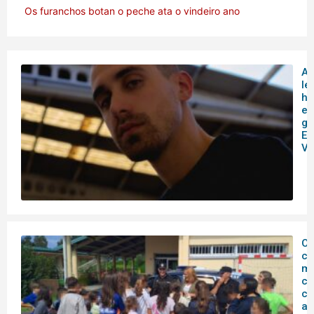
Os furanchos botan o peche ata o vindeiro ano
A
le
hi
en
ga
Es
Vi
O
c
mu
co
co
ag